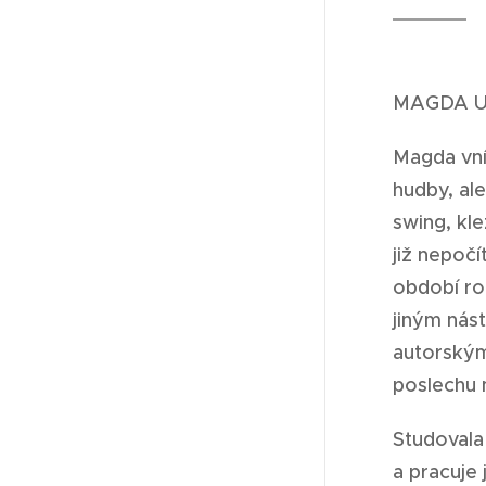
MAGDA U
Magda vním
hudby, ale
swing, kle
již nepoč
období ro
jiným nás
autorským
poslechu
Studovala
a pracuje