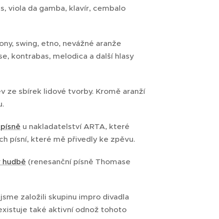
as, viola da gamba, klavír, cembalo
ny, swing, etno, nevážné aranže
e, kontrabas, melodica a další hlasy
v ze sbírek lidové tvorby. Kromě aranží
u.
 písně
u nakladatelství ARTA, které
h písní, které mě přivedly ke zpěvu.
v hudbě
(renesanční písně Thomase
jsme založili skupinu impro divadla
 existuje také aktivní odnož tohoto