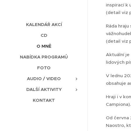
inspirací k
(detail viz
KALENDÁŘ AKCÍ
Ráda hraju
vážnohudebn
CD
(detail viz
O MNĚ
Aktuální je
NABÍDKA PROGRAMŮ
lidových pí
FOTO
V lednu 20
AUDIO / VIDEO
obsahuje au
DALŠÍ AKTIVITY
Hraji i v 
KONTAKT
Campiona).
Od června 2
Naostro, kt