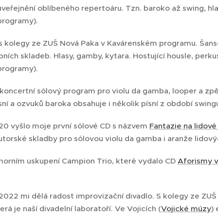
 uveřejnění oblíbeného repertoáru. Tzn. baroko až swing, hl
 programy).
 s kolegy ze ZUŠ Nová Paka v Kavárenském programu. Šanso
ích skladeb. Hlasy, gamby, kytara. Hostující housle, perkus
 programy).
 koncertní sólový program pro violu da gamba, looper a zpě
sní a ozvuků baroka obsahuje i několik písní z období swing
20 vyšlo moje první sólové CD s názvem
Fantazie na lidové
torské skladby pro sólovou violu da gamba i aranže lidovýc
komorním uskupení Campion Trio, které vydalo CD
Aforismy 
022 mi dělá radost improvizační divadlo. S kolegy ze ZUŠ 
erá je naší divadelní laboratoří. Ve Vojicích (
Vojické múzy
)