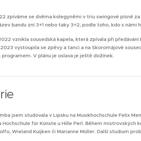
022 zpíváme se dvěma kolegyněmi v triu swingové písně za d
ázev bandu zní 3+1 nebo taky 3+2, podle toho, kdo s námi h
2022 vznikla sousedská kapela, která zpívala při předávání
2023 vystoupila se zpěvy a tanci a na Skoromájové souseds
 programem. V plánu je oslava je ještě dožínek.
rie
amba jsem studovala v Lipsku na Musikhochschule Felix Men
 Hochschule für Künste u Hille Perl. Během mistrovských k
lfo, Wieland Kuijken či Marianne Müller. Další studium pro