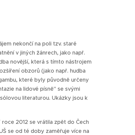
ájem nekončí na poli tzv. staré
nění v jiných žánrech, jako např.
udba novější, která s tímto nástrojem
ozšíření obzorů (jako např. hudba
 gambu, které byly původně určeny
azie na lidové písně" se svými
sólovou literaturou. Ukázky jsou k
 roce 2012 se vrátila zpět do Čech
ZUŠ se od té doby zaměřuje více na