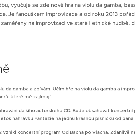
dbu, vyučuje se zde nově hra na violu da gamba, bass
ce. Je fanouškem improvizace a od roku 2013 pořád
zaměřený na improvizaci ve staré i etnické hudbě, di
ně
iolu da gamba a zpívám. Učím hře na violu da gamba a impr
nrů. které mě zajímají.
hrávání dalšího autorského CD. Bude obsahovat koncertní 
letos nahrávku Fantazie na jednu krásnou písničku od pan
2 vznikl koncertní program Od Bacha po Vlacha. Zdánlivě n