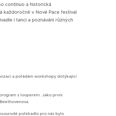
o continuo a historická
á každoročně v Nové Pace festival
vadle i tanci a poznávání různých
ovizaci a pořádám workshopy dotýkající
program s looperem. Jako první
a Beethovenova.
esourodé pořekadlo pro nás bylo