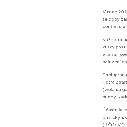
V roce 2012
té doby zam
continuo a 
Každoročn
kurzy pro u
v rámci sv
nalezení n
Spolupracuj
Petra Žďárs
(viola da g
hudby. Ráda
Účastnila j
písničky z
(J.Čižmář)