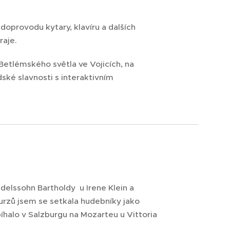
oprovodu kytary, klavíru a dalších
raje.
 Betlémského světla ve Vojicích, na
ké slavnosti s interaktivním
delssohn Bartholdy u Irene Klein a
urzů jsem se setkala hudebníky jako
bíhalo v Salzburgu na Mozarteu u Vittoria