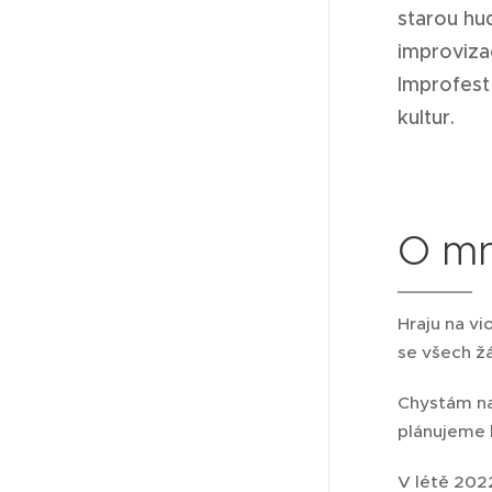
starou hu
improviza
Improfest 
kultur.
O m
Hraju na v
se všech žá
Chystám na
plánujeme 
V létě 202