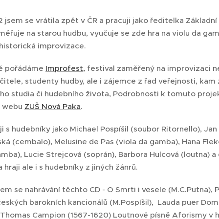
 jsem se vrátila zpět v ČR a pracuji jako ředitelka Základ
ěřuje na starou hudbu, vyučuje se zde hra na violu da gam
historická improvizace.
ě pořádáme
Improfest,
festival zaměřený na improvizaci n
čitele, studenty hudby, ale i zájemce z řad veřejnosti, kam
ého studia či hudebního života, Podrobnosti k tomuto proj
a webu
ZUŠ Nová Paka
.
i s hudebníky jako Michael Pospíšil (soubor Ritornello), Jan
ká (cembalo), Melusine de Pas (viola da gamba), Hana Flek
amba), Lucie Strejcová (soprán), Barbora Hulcová (loutna) a 
 hraji ale i s hudebníky z jiných žánrů.
sem se nahrávání těchto CD - O Smrti i vesele (M.C.Putna), 
 českých barokních kancionálů (M.Pospíšil), Lauda puer Do
, Thomas Campion (1567-1620) Loutnové písně Aforismy v hu