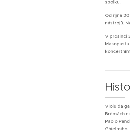
spolku.
Od října 2
nástrojů. N
V prosinci 
Masopustu 
koncertním
Histo
Violu da g
Brémách na
Paolo Pando
Ghielmiho.