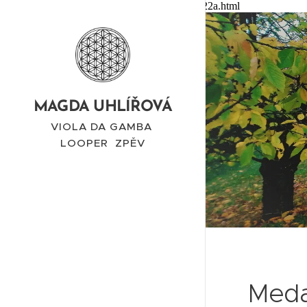
google-site-verification: googleea60ca79904e422a.html
MAGDA UHLÍŘOVÁ
VIOLA DA GAMBA
LOOPER ZPĚV
Meda