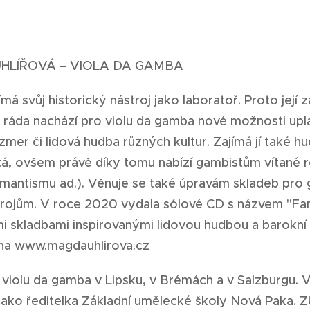
HLÍŘOVÁ – VIOLA DA GAMBA
á svůj historický nástroj jako laboratoř. Proto její z
 ráda nachází pro violu da gamba nové možnosti uplat
zmer či lidová hudba různých kultur. Zajímá jí také h
ítá, ovšem právě díky tomu nabízí gambistům vítané r
mantismu ad.). Věnuje se také úpravám skladeb pro
trojům. V roce 2020 vydala sólové CD s názvem "Fant
i skladbami inspirovanými lidovou hudbou a barokní 
 na
www.magdauhlirova.cz
 violu da gamba v Lipsku, v Brémách a v Salzburgu. V
 jako ředitelka Základní umělecké školy Nová Paka. 