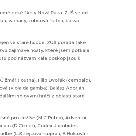
ní umělecké školy Nová Paka. ZUŠ se od
ba, varhany, zobcová flétna, basso
ejen ve staré hudbě. ZUŠ pořádá také
 zvu zajímavé hosty, které jsem potkala
ektu pod názvem Kaleidoskop jsou k
 Čižmář (loutna), Filip Dvořák (cembalo),
ová (viola da gamba), Balász Adorján
dalšími sólovými hráči z oblasti staré
Písně pro Ježíše (M.C.Putna), Adventní
minum (D.Cízner), Codex Jacobides
dbě (L.Strejcová -soprán, B.Hulcová -