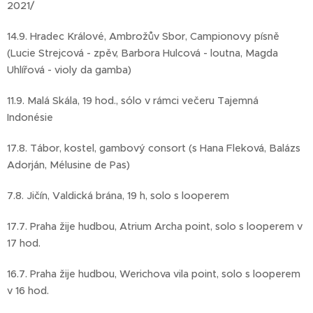
2021/
14.9. Hradec Králové, Ambrožův Sbor, Campionovy písně
(Lucie Strejcová - zpěv, Barbora Hulcová - loutna, Magda
Uhlířová - violy da gamba)
11.9. Malá Skála, 19 hod., sólo v rámci večeru Tajemná
Indonésie
17.8. Tábor, kostel, gambový consort (s Hana Fleková, Balázs
Adorján, Mélusine de Pas)
7.8. Jičín, Valdická brána, 19 h, solo s looperem
17.7. Praha žije hudbou, Atrium Archa point, solo s looperem v
17 hod.
16.7. Praha žije hudbou, Werichova vila point, solo s looperem
v 16 hod.