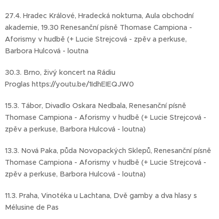
27.4. Hradec Králové, Hradecká nokturna, Aula obchodní
akademie, 19.30 Renesanční písně Thomase Campiona -
Aforismy v hudbě (+ Lucie Strejcová - zpěv a perkuse,
Barbora Hulcová - loutna
30.3. Brno, živý koncert na Rádiu
Proglas https://youtu.be/1IdhEIEQJW0
15.3. Tábor, Divadlo Oskara Nedbala, Renesanční písně
Thomase Campiona - Aforismy v hudbě (+ Lucie Strejcová -
zpěv a perkuse, Barbora Hulcová - loutna)
13.3. Nová Paka, půda Novopackých Sklepů, Renesanční písně
Thomase Campiona - Aforismy v hudbě (+ Lucie Strejcová -
zpěv a perkuse, Barbora Hulcová - loutna)
11.3. Praha, Vinotéka u Lachtana, Dvě gamby a dva hlasy s
Mélusine de Pas