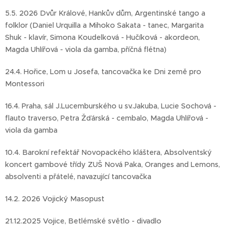
5.5. 2026 Dvůr Králové, Hankův dům, Argentinské tango a
folklor (Daniel Urquilla a Mihoko Sakata - tanec, Margarita
Shuk - klavír, Simona Koudelková - Hučíková - akordeon,
Magda Uhlířová - viola da gamba, příčná flétna)
24.4. Hořice, Lom u Josefa, tancovačka ke Dni země pro
Montessori
16.4. Praha, sál J.Lucemburského u sv.Jakuba, Lucie Sochová -
flauto traverso, Petra Žďárská - cembalo, Magda Uhlířová -
viola da gamba
10.4. Barokní refektář Novopackého kláštera, Absolventský
koncert gambové třídy ZUŠ Nová Paka, Oranges and Lemons,
absolventi a přátelé, navazující tancovačka
14.2. 2026 Vojický Masopust
21.12.2025 Vojice, Betlémské světlo - divadlo