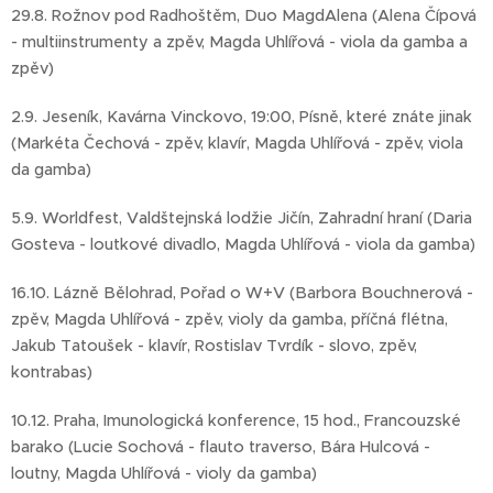
29.8. Rožnov pod Radhoštěm, Duo MagdAlena (Alena Čípová
- multiinstrumenty a zpěv, Magda Uhlířová - viola da gamba a
zpěv)
2.9. Jeseník, Kavárna Vinckovo, 19:00, Písně, které znáte jinak
(Markéta Čechová - zpěv, klavír, Magda Uhlířová - zpěv, viola
da gamba)
5.9. Worldfest, Valdštejnská lodžie Jičín, Zahradní hraní (Daria
Gosteva - loutkové divadlo, Magda Uhlířová - viola da gamba)
16.10. Lázně Bělohrad, Pořad o W+V (Barbora Bouchnerová -
zpěv, Magda Uhlířová - zpěv, violy da gamba, příčná flétna,
Jakub Tatoušek - klavír, Rostislav Tvrdík - slovo, zpěv,
kontrabas)
10.12. Praha, Imunologická konference, 15 hod., Francouzské
barako (Lucie Sochová - flauto traverso, Bára Hulcová -
loutny, Magda Uhlířová - violy da gamba)