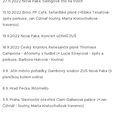
27.11.2022 Nová Paka, Swingové trio na trzích
15.10.2022 Brno, PF Café, Sefardské písně (+Eliška Tesařová-
zpěv, perkuse, Jan Čižmář-loutny, Marta Kratochvílová-
traverso)
19.9.2022 Nová Paka, Koncert učitelů ZUŠ
16.9.2022 Český Krumlov, Renesanční písně Thomase
Campiona - Aforismy v hudbě (+ Lucie Strejcová - zpěv a
perkuse, Barbora Hulcová - loutna)
9.9. Jičín město pohádky, Gambový soubor ZUŠ Nová Paka (S
písničkou kolem světa)
6.9. Hrad Pecka, Ritornello
5.9. Praha, Slavnostní otevření Clam-Gallasova paláce (+Jan
Čižmář - loutny, Marta Kratochvílová-traverso)