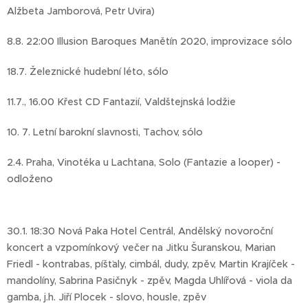
Alžbeta Jamborová, Petr Uvira)
8.8. 22:00 Illusion Baroques Manětín 2020, improvizace sólo
18.7. Železnické hudební léto, sólo
11.7., 16.00 Křest CD Fantazií, Valdštejnská lodžie
10. 7. Letní barokní slavnosti, Tachov, sólo
2.4. Praha, Vinotéka u Lachtana, Solo (Fantazie a looper) -
odloženo
30.1. 18:30 Nová Paka Hotel Centrál, Andělský novoroční
koncert a vzpomínkový večer na Jitku Šuranskou, Marian
Friedl - kontrabas, píšťaly, cimbál, dudy, zpěv, Martin Krajíček -
mandolíny, Sabrina Pasičnyk - zpěv, Magda Uhlířová - viola da
gamba, j.h. Jiří Plocek - slovo, housle, zpěv