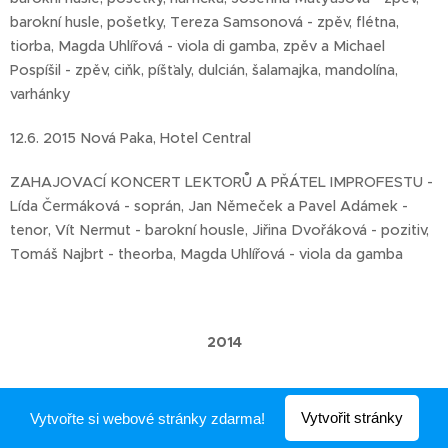
barokní husle, pošetky, Tereza Samsonová - zpěv, flétna,
tiorba, Magda Uhlířová - viola di gamba, zpěv a Michael
Pospíšil - zpěv, ciňk, píšťaly, dulcián, šalamajka, mandolína,
varhánky
12.6. 2015 Nová Paka, Hotel Central
ZAHAJOVACÍ KONCERT LEKTORŮ A PŘÁTEL IMPROFESTU -
Lída Čermáková - soprán, Jan Němeček a Pavel Adámek -
tenor, Vít Nermut - barokní housle, Jiřina Dvořáková - pozitiv,
Tomáš Najbrt - theorba, Magda Uhlířová - viola da gamba
2014
Vytvořit stránky
Vytvořte si webové stránky zdarma!
15.12.2014 19:00 Praha, Konzervatoř Jana Deyla, koncertní sál