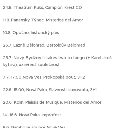
24.8. Theatrum Kuks, Campion, křest CD
11.8. Panenský Týnec, Misterios del Amor
10.8. Opočno, historický ples
26.7. Lázně Bělohrad, Bertoldův Bělohrad
25.7. Nový Bydžov, It takes two to tango (+ Karel Jiroš -
kytara), uzavřená společnost
7.7. 17.00 Nová Ves, Prokopská pouť, 3+2
22.6. 15.00, Nová Paka, Slavnosti slunovratu, 3+1
20.6. Kolín, Plaisirs de Musique, Misterios del Amor
14.-16.6. Nová Paka, Improfest
8.6. Gambový soubor Nová Ves