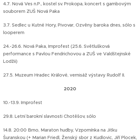
4.7. Nová Ves n.P., kostel sv. Prokopa, koncert s gambovým
souborem ZUŠ Nová Paka
3.7. Sedlec u Kutné Hory, Pivovar, Ozvěny baroka dnes, sólo s
looperem
24.-26.6. Nová Paka, Improfest (25.6. Světlušková
performance s Pavlou Fendrichovou a ZUŠ ve Valdštejnské
Lodžii)
27.5. Muzeum Hradec Králové, vernisáž výstavy Rudolf II.
2020
10.-13.9. Improfest
29.8. Letní barokní slavnosti Chotěšov, sólo
14.8. 20:00 Brno, Maraton hudby, Vzpomínka na Jitku
Šuranskou (+ Marian Friedl, Ženský sbor z Kudlovic, Jiří Plocek,