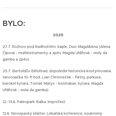
BYLO:
2025
27.7. Rožnov pod Radhoštěm, kaple, Duo MagdAlena (Alena
Čípová - multiinstrumenty a zpěv, Magda Uhlířová - violy da
gamba a zpěv)
25.7. Bertoldův Bělohrad, dopolední historická kostýmovaná
tancovačka 10-11 hod. (Jan Chromeček - flétny, perkuse,
barokní kytara, Tomáš Matys - kontrabas, kytara, Magda
Uhlířová - viola da gamba)
12.-13.6. Paleopark Balka, Improfest
12.6. Novopacký klášter, Lékařská koference, soukromý