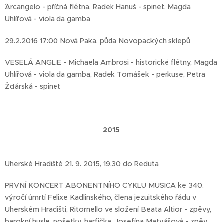
´Arcangelo - příčná flétna, Radek Hanuš - spinet, Magda
Uhlířová - viola da gamba
29.2.2016 17:00 Nová Paka, půda Novopackých sklepů
VESELÁ ANGLIE - Michaela Ambrosi - historické flétny, Magda
Uhlířová - viola da gamba, Radek Tomášek - perkuse, Petra
Žďárská - spinet
2015
Uherské Hradiště 21. 9. 2015, 19.30 do Reduta
PRVNÍ KONCERT ABONENTNÍHO CYKLU MUSICA ke 340.
výročí úmrtí Felixe Kadlinského, člena jezuitského řádu v
Uherském Hradišti, Ritornello ve složení Beata Altior - zpěvy,
barokní husle, pošetky, harfička, Josefína Matyášová - zpěv,