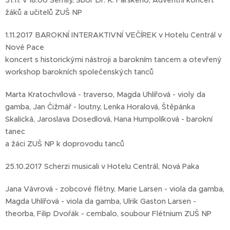
31.11. v 18.00 Semily, Sbor Dr. K. Farského, Adventní koncert
žáků a učitelů ZUŠ NP
1.11.2017 BAROKNÍ INTERAKTIVNÍ VEČÍREK v Hotelu Centrál v
Nové Pace
koncert s historickými nástroji a barokním tancem a otevřený
workshop barokních společenských tanců
Marta Kratochvílová - traverso, Magda Uhlířová - violy da
gamba, Jan Čižmář - loutny, Lenka Horalová, Štěpánka
Skalická, Jaroslava Dosedlová, Hana Humpolíková - barokní
tanec
a žáci ZUŠ NP k doprovodu tanců
25.10.2017 Scherzi musicali v Hotelu Centrál, Nová Paka
Jana Vávrová - zobcové flétny, Marie Larsen - viola da gamba,
Magda Uhlířová - viola da gamba, Ulrik Gaston Larsen -
theorba, Filip Dvořák - cembalo, soubour Flétnium ZUŠ NP