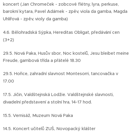
koncert (Jan Chromeček - zobcové flétny, lyra, perkuse,
barokní kytara, Pavel Adámek - zpěv, viola da gamba, Magda
Uhlířová - zpěv, violy da gamba)
4.6. Bělohradská Sýpka, Hereditas Obligat, předávání cen
(3+2)
29.5. Nová Paka, Husův sbor, Noc kostelů, Jesu bleibet meine
Freude, gambová třída a přátelé 18.30
29.5. Hořice, zahradní slavnost Montesorri, tancovačka v
17.00
17.5. Jičin, Valdštejnská Lodžie. Valdštejnské slavnosti,
divadelní představení a stolní hra, 14-17 hod.
15.5. Vernisáž, Muzeum Nová Paka
14.5. Koncert učitelů ZUŠ, Novopacký klášter