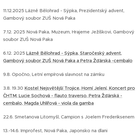
11.12.2025 Lázně Bělohrad - Sýpka, Prezidentský advent,
Gambový soubor ZUŠ Nová Paka
7.12. 2025 Nová Paka, Muzeum, Hrajeme Ježíškovi, Gambový
soubor ZUŠ Nová Paka
6.12. 2025
Lázně Bělohrad - Sýpka, Staročeský advent,
Gambový soubor ZUŠ Nová Paka a Petra Žďárská -cembalo
9.8. Opočno, Letní empírová slavnost na zámku
3.8. 19.30
Kostel Nejsvětější Trojice, Horní Jelení, Koncert pro
ČHTM, Lucie Sochová - flauto traverso, Petra ˇŽďárská -
cembalo, Magda Uhlířová - viola da gamba
22.6. Smetanova Litomyšl, Campion s Joelem Frederiksenem
13.-14.6. Improfest, Nová Paka, Japonsko na dlani