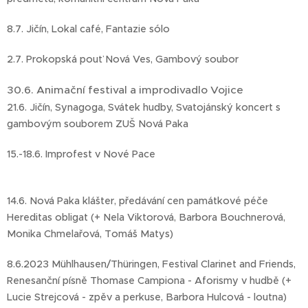
8.7. Jičín, Lokal café, Fantazie sólo
2.7. Prokopská pouť Nová Ves, Gambový soubor
30.6. Animační festival a improdivadlo Vojice
21.6. Jičín, Synagoga, Svátek hudby, Svatojánský koncert s
gambovým souborem ZUŠ Nová Paka
15.-18.6. Improfest v Nové Pace
14.6. Nová Paka klášter, předávání cen památkové péče
Hereditas obligat (+ Nela Viktorová, Barbora Bouchnerová,
Monika Chmelařová, Tomáš Matys)
8.6.2023 Mühlhausen/Thüringen, Festival Clarinet and Friends,
Renesanční písně Thomase Campiona - Aforismy v hudbě (+
Lucie Strejcová - zpěv a perkuse, Barbora Hulcová - loutna)