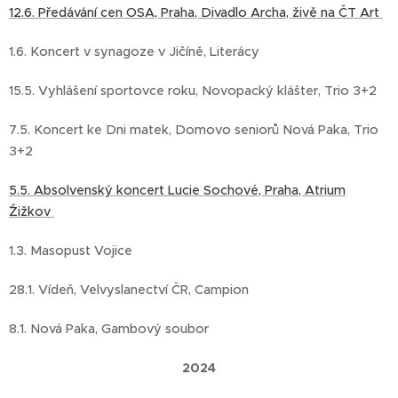
12.6. Předávání cen OSA, Praha, Divadlo Archa, živě na ČT Art
1.6. Koncert v synagoze v Jičíně, Literácy
15.5. Vyhlášení sportovce roku, Novopacký klášter, Trio 3+2
7.5. Koncert ke Dni matek, Domovo seniorů Nová Paka, Trio
3+2
5.5. Absolvenský koncert Lucie Sochové, Praha, Atrium
ˇŽižkov
1.3. Masopust Vojice
28.1. Vídeň, Velvyslanectví ČR, Campion
8.1. Nová Paka, Gambový soubor
2024